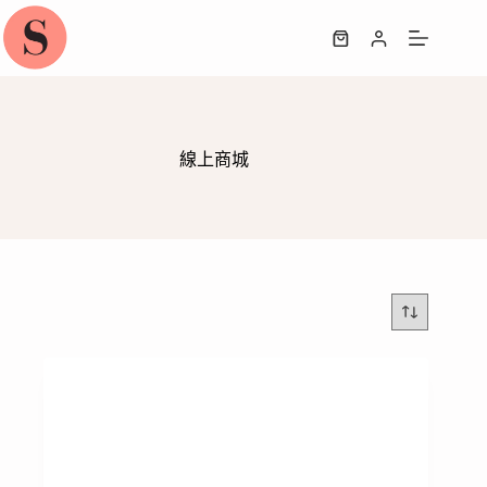
跳
至
購
主
物
要
車
內
容
線上商城