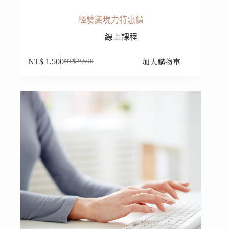
經驗變現力特惠價
線上課程
加入購物車
NT$
1,500
NT$
9,500
原
目
始
前
價
價
格：
格：
NT$ 9,500。
NT$ 1,500。