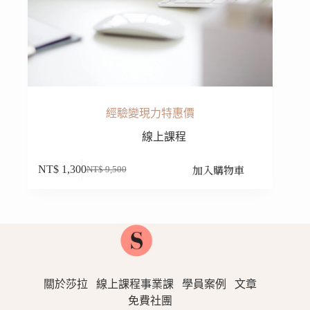
經驗變現力特惠價
線上課程
加入購物車
NT$
1,300
NT$
9,500
原
目
始
前
價
價
格：
格：
NT$ 9,500。
NT$ 1,300。
關於莎拉
線上課程事業課
學員案例
文章
免費社團