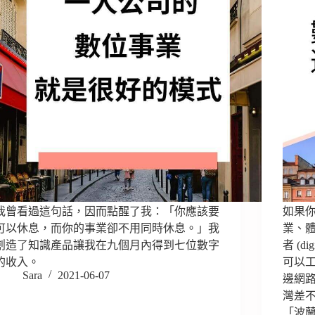
我曾看過這句話，因而點醒了我：「你應該要
如果
可以休息，而你的事業卻不用同時休息。」我
業、體驗
創造了知識產品讓我在九個月內得到七位數字
者 (d
的收入。
可以
Sara
2021-06-07
邊網路
灣差
「波蘭