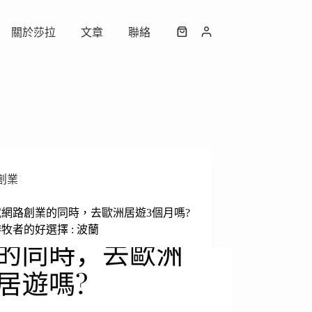
關於莎拉
文章
聯絡
購
物
車
創業
網路創業的同時，去歐洲居遊3個月嗎?
牧者的好選擇 : 波蘭